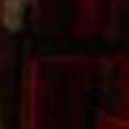
Gästebuch
Presse 2025
Presse 2024
Vorstand
Theaterwarkstee
Der Haxtumer Speicher