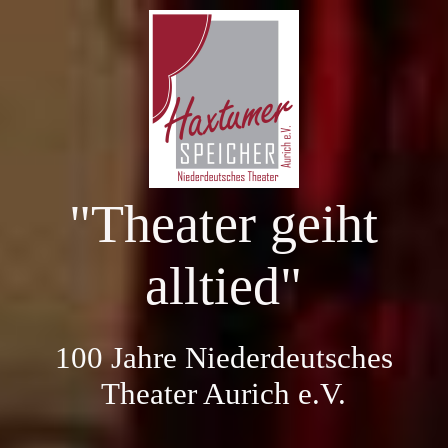
Startseite
100 Jahre NDT Aurich
"Theater geiht
Aktuelle Spielzeit
alltied"
Kartenreservierung
100 Jahre Niederdeutsches
Vergangene Spielzeiten
Theater Aurich e.V.