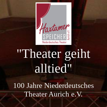
Startseite
100 Jahre NDT Aurich
"Theater geiht
Aktuelle Spielzeit
alltied"
Kartenreservierung
100 Jahre Niederdeutsches
Vergangene Spielzeiten
Theater Aurich e.V.