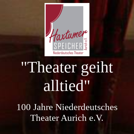
Startseite
100 Jahre NDT Aurich
"Theater geiht
Aktuelle Spielzeit
alltied"
Kartenreservierung
100 Jahre Niederdeutsches
Vergangene Spielzeiten
Theater Aurich e.V.